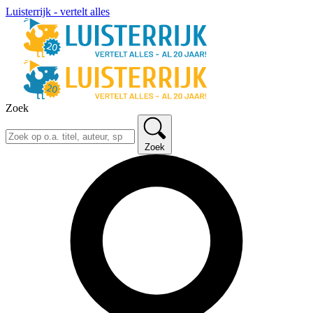
Luisterrijk - vertelt alles
Zoek
Zoek