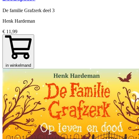
De familie Grafzerk
deel 3
Henk Hardeman
€ 11,99
in winkelmand