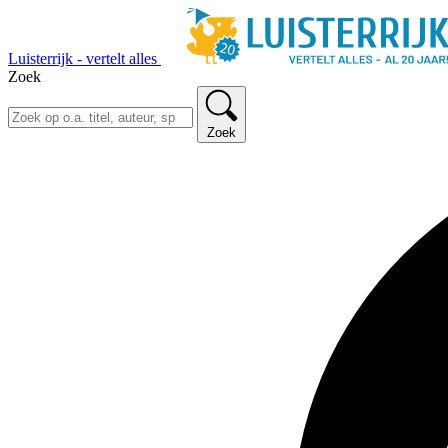
Luisterrijk - vertelt alles
Zoek
Zoek