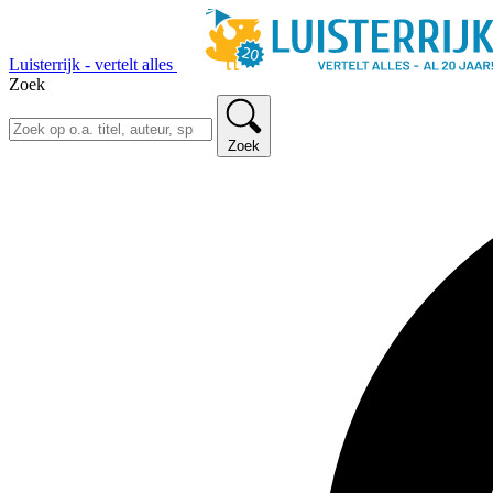
Luisterrijk - vertelt alles
Zoek
Zoek