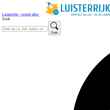
Luisterrijk - vertelt alles
Zoek
Zoek