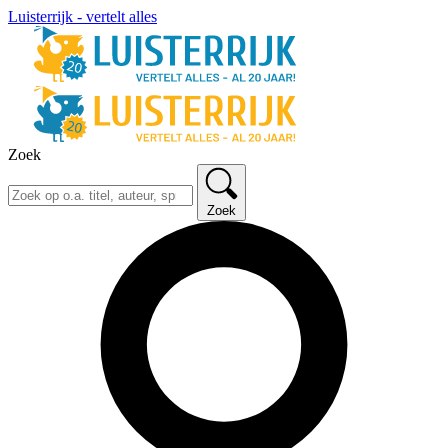
Luisterrijk - vertelt alles
Zoek
Zoek