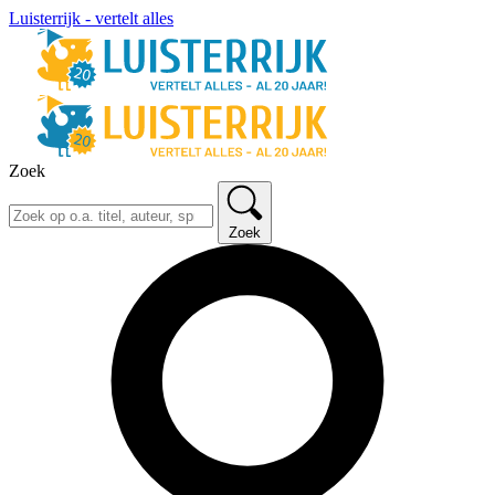
Luisterrijk - vertelt alles
Zoek
Zoek