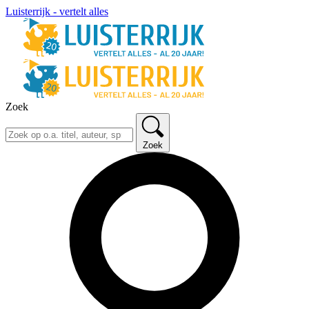
Luisterrijk - vertelt alles
Zoek
Zoek