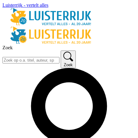
Luisterrijk - vertelt alles
Zoek
Zoek