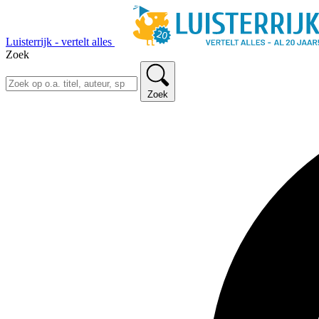
Luisterrijk - vertelt alles
Zoek
Zoek