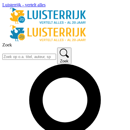
Luisterrijk - vertelt alles
Zoek
Zoek