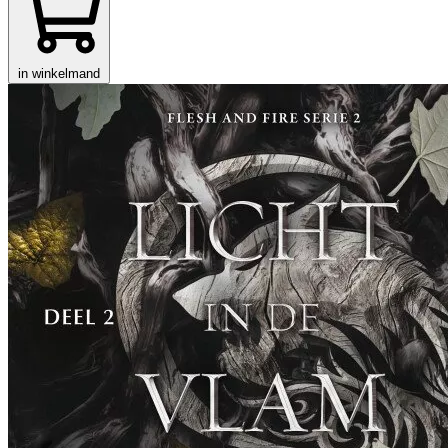
in winkelmand