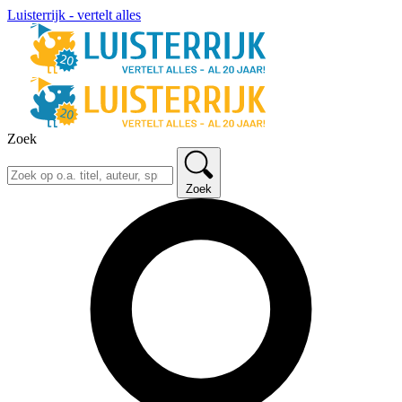
Luisterrijk - vertelt alles
Zoek
Zoek