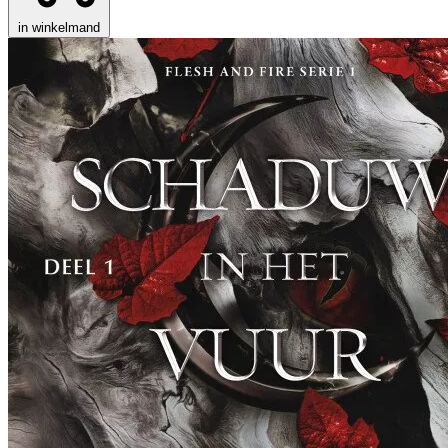
in winkelmand