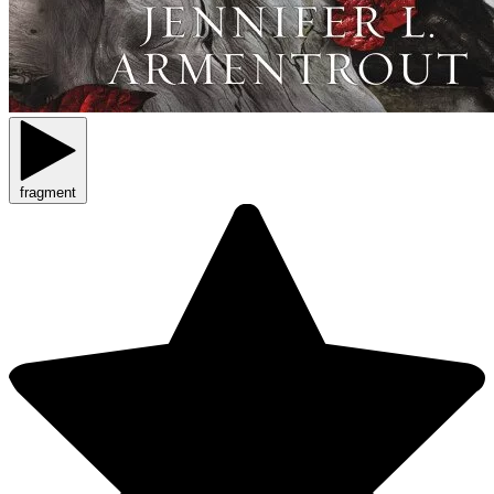
fragment