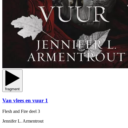
fragment
Van vlees en vuur 1
Flesh and Fire
deel 3
Jennifer L. Armentrout