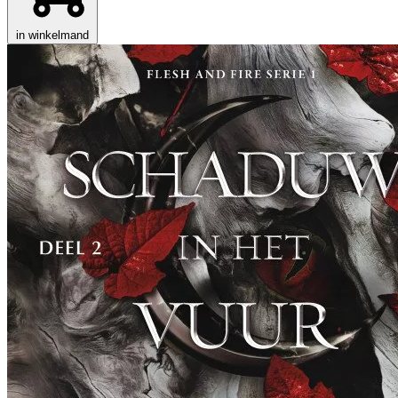
in winkelmand