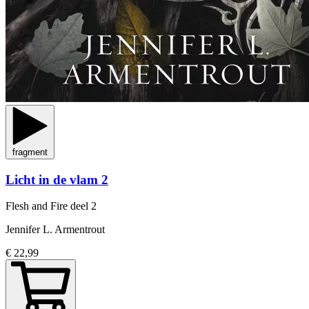
fragment
Licht in de vlam 2
Flesh and Fire
deel 2
Jennifer L. Armentrout
€ 22,99