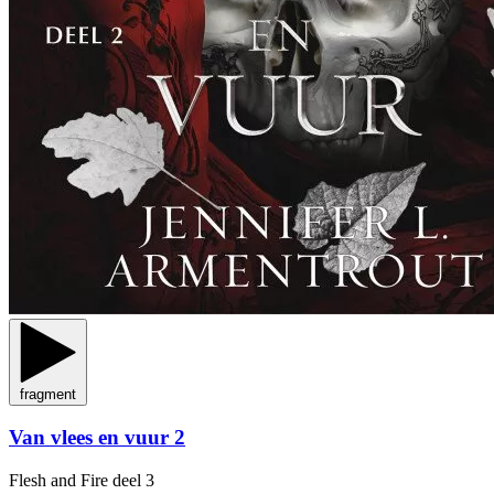
fragment
Van vlees en vuur 2
Flesh and Fire
deel 3