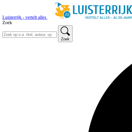
Luisterrijk - vertelt alles
Zoek
Zoek