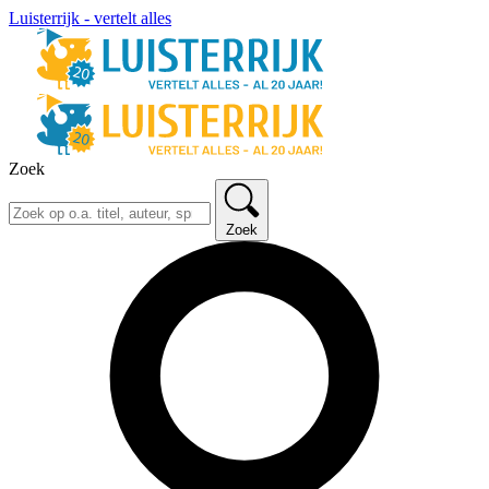
Luisterrijk - vertelt alles
Zoek
Zoek