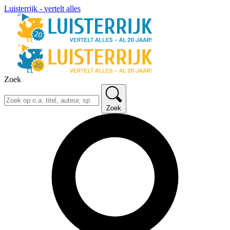
Luisterrijk - vertelt alles
Zoek
Zoek