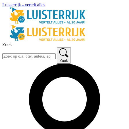
Luisterrijk - vertelt alles
Zoek
Zoek