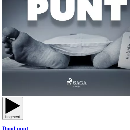
fragment
Dood punt