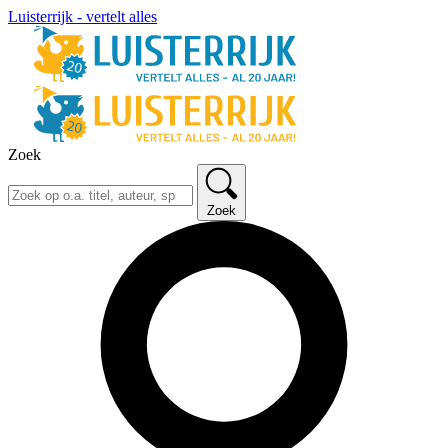
Luisterrijk - vertelt alles
Zoek
Zoek