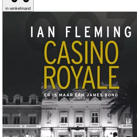
in winkelmand