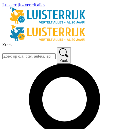
Luisterrijk - vertelt alles
Zoek
Zoek