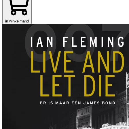
in winkelmand