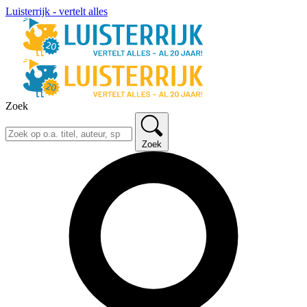
Luisterrijk - vertelt alles
Zoek
Zoek