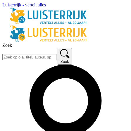
Luisterrijk - vertelt alles
Zoek
Zoek