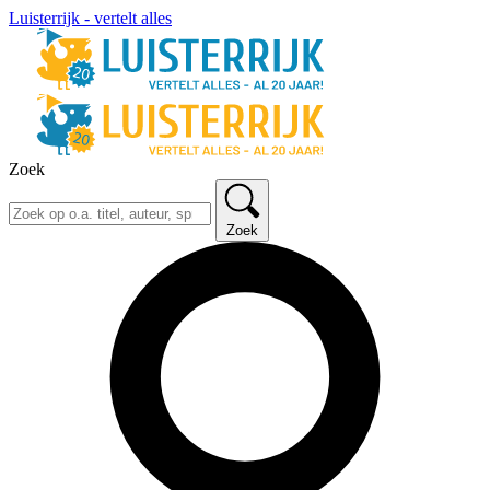
Luisterrijk - vertelt alles
Zoek
Zoek