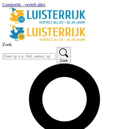
Luisterrijk - vertelt alles
Zoek
Zoek