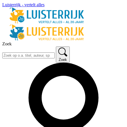
Luisterrijk - vertelt alles
Zoek
Zoek