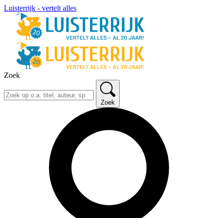
Luisterrijk - vertelt alles
Zoek
Zoek