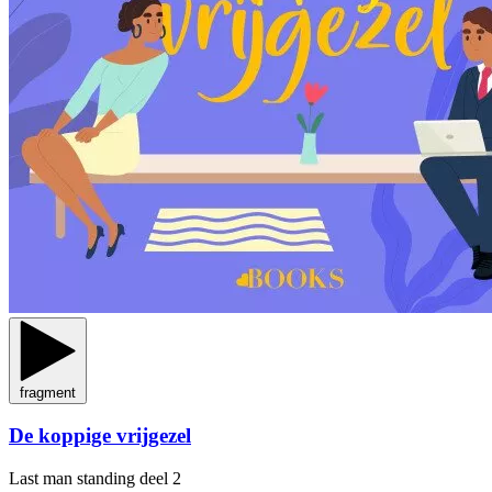
fragment
De koppige vrijgezel
Last man standing
deel 2