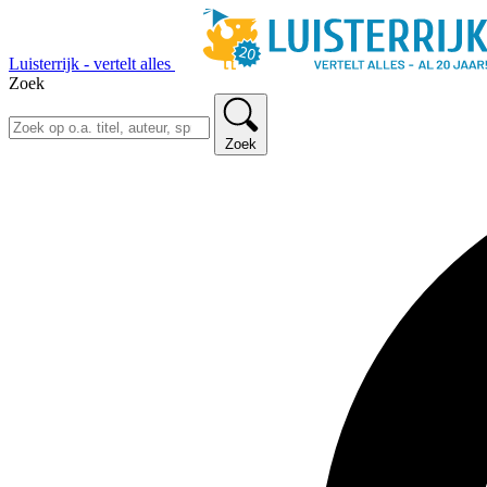
Luisterrijk - vertelt alles
Zoek
Zoek