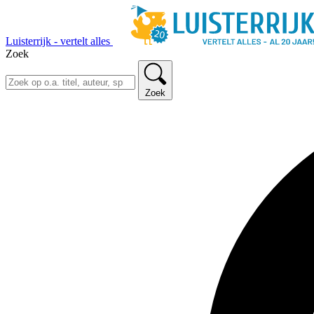
Luisterrijk - vertelt alles
Zoek
Zoek