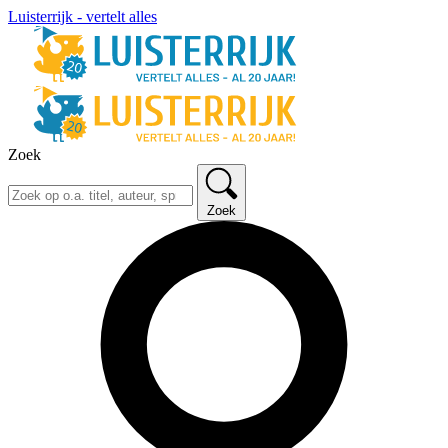
Luisterrijk - vertelt alles
Zoek
Zoek