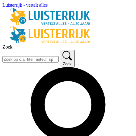
Luisterrijk - vertelt alles
Zoek
Zoek