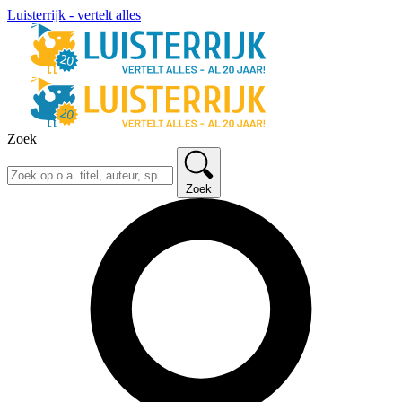
Luisterrijk - vertelt alles
Zoek
Zoek