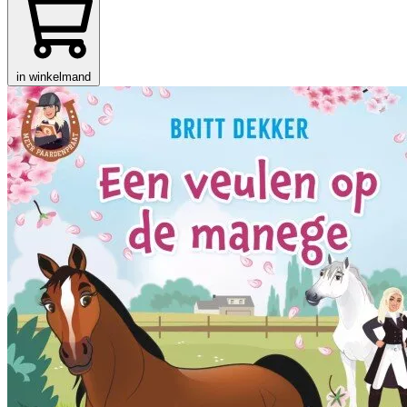
in winkelmand