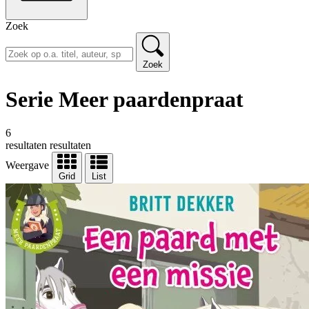
Zoek
Zoek
Serie Meer paardenpraat
6
resultaten
resultaten
Weergave
Grid
List