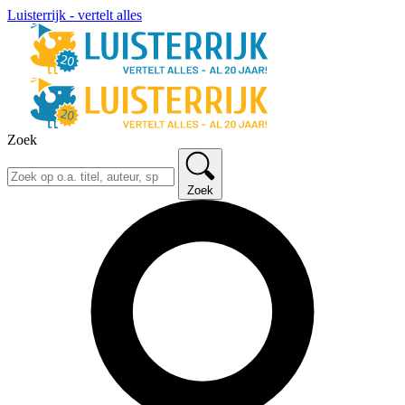
Luisterrijk - vertelt alles
Zoek
Zoek