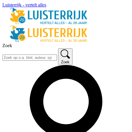
Luisterrijk - vertelt alles
Zoek
Zoek