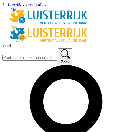
Luisterrijk - vertelt alles
Zoek
Zoek