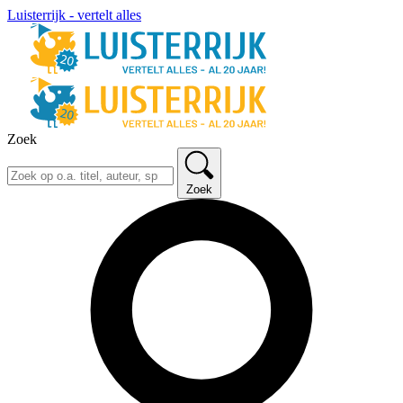
Luisterrijk - vertelt alles
Zoek
Zoek