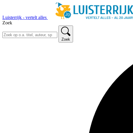
Luisterrijk - vertelt alles
Zoek
Zoek