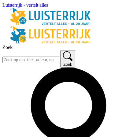
Luisterrijk - vertelt alles
Zoek
Zoek