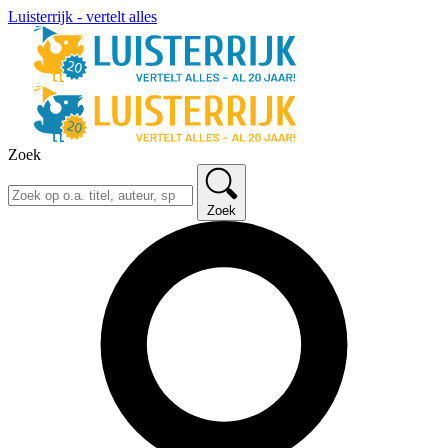
Luisterrijk - vertelt alles
Zoek
Zoek