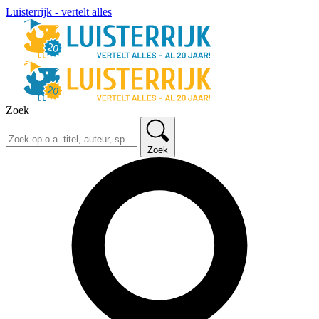
Luisterrijk - vertelt alles
Zoek
Zoek