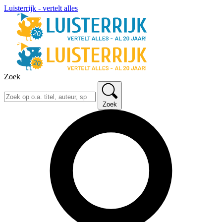
Luisterrijk - vertelt alles
Zoek
Zoek