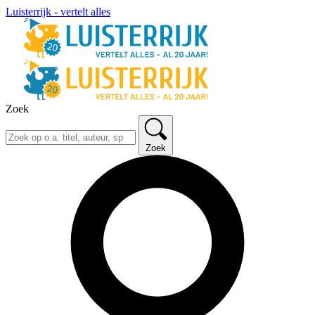
Luisterrijk - vertelt alles
Zoek
Zoek