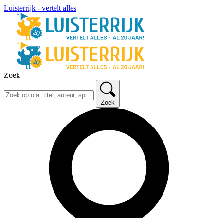
Luisterrijk - vertelt alles
Zoek
Zoek