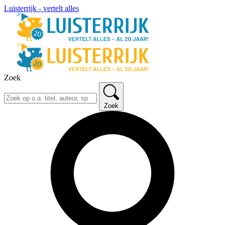
Luisterrijk - vertelt alles
Zoek
Zoek