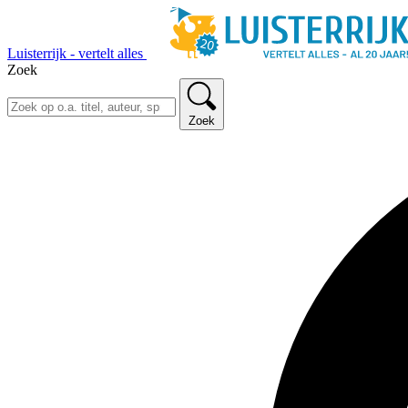
Luisterrijk - vertelt alles
Zoek
Zoek