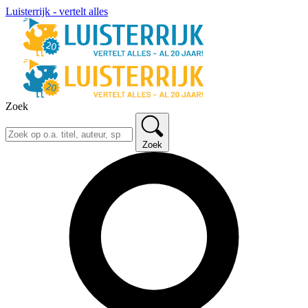
Luisterrijk - vertelt alles
Zoek
Zoek