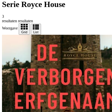
Serie Royce House
3
resultaten
resultaten
Weergave
Grid
List