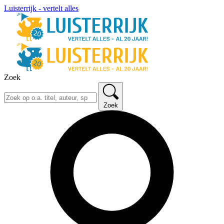
Luisterrijk - vertelt alles
Zoek
Zoek