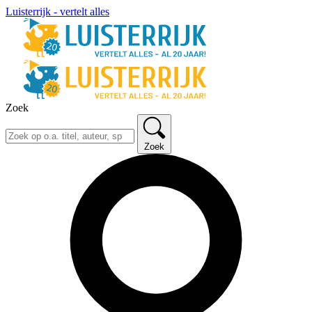
Luisterrijk - vertelt alles
Zoek
Zoek