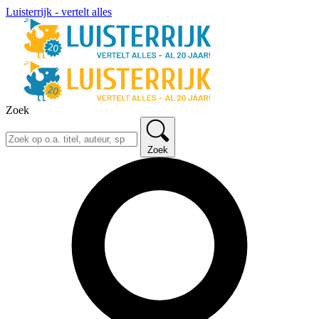
Luisterrijk - vertelt alles
Zoek
Zoek