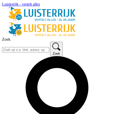
Luisterrijk - vertelt alles
Zoek
Zoek