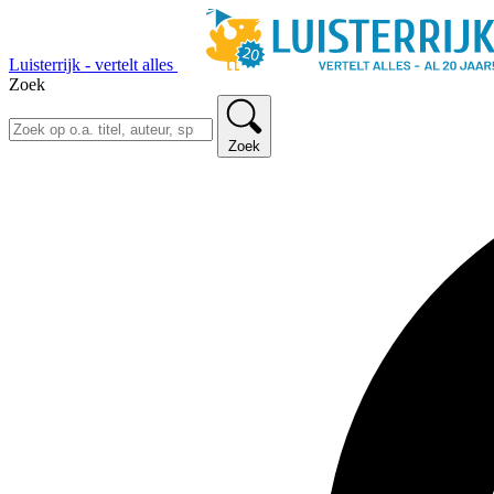
Luisterrijk - vertelt alles
Zoek
Zoek