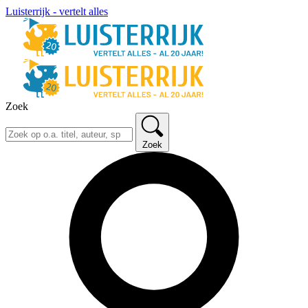
Luisterrijk - vertelt alles
Zoek
Zoek