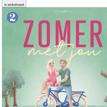
in winkelmand