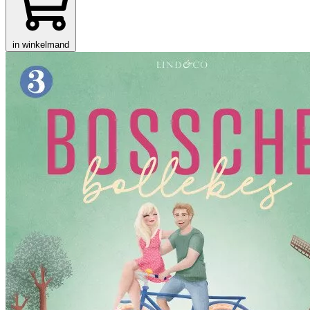
in winkelmand