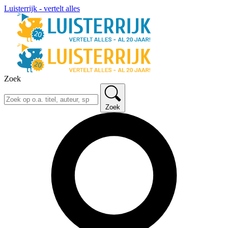
Luisterrijk - vertelt alles
Zoek
Zoek