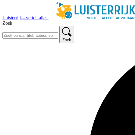
Luisterrijk - vertelt alles
Zoek
Zoek